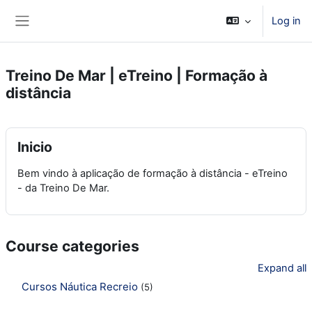
Skip to main content
Log in
Side panel
Treino De Mar | eTreino | Formação à
distância
Inicio
Bem vindo à aplicação de formação à distância - eTreino
- da Treino De Mar.
Course categories
Expand all
Cursos Náutica Recreio
(5)